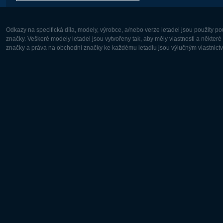
Odkazy na specifická díla, modely, výrobce, a/nebo verze letadel jsou použity 
značky. Veškeré modely letadel jsou vytvořeny tak, aby měly vlastnosti a někter
značky a práva na obchodní značky ke každému letadlu jsou výlučným vlastnictví
Evropa:
Severní A
Deutsch
English
English
Français
Čeština
Polski