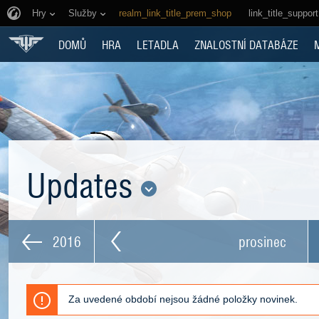
Hry
Služby
realm_link_title_prem_shop
link_title_support
DOMŮ
HRA
LETADLA
ZNALOSTNÍ DATABÁZE
Updates
2016
prosinec
Za uvedené období nejsou žádné položky novinek.