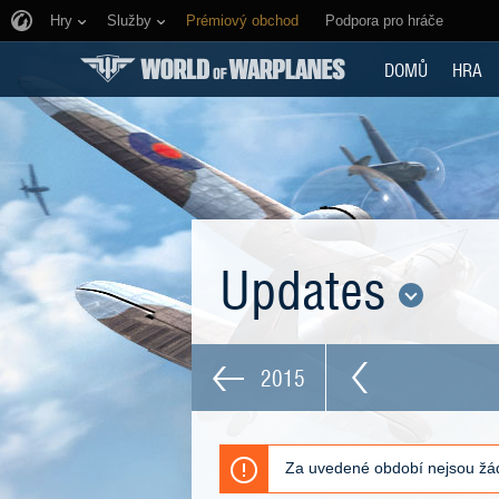
Hry
Služby
Prémiový obchod
Podpora pro hráče
DOMŮ
HRA
Updates
2015
Za uvedené období nejsou žád