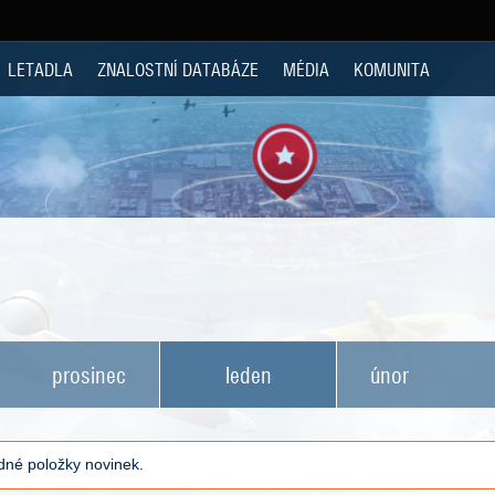
LETADLA
ZNALOSTNÍ DATABÁZE
MÉDIA
KOMUNITA
prosinec
leden
únor
né položky novinek.