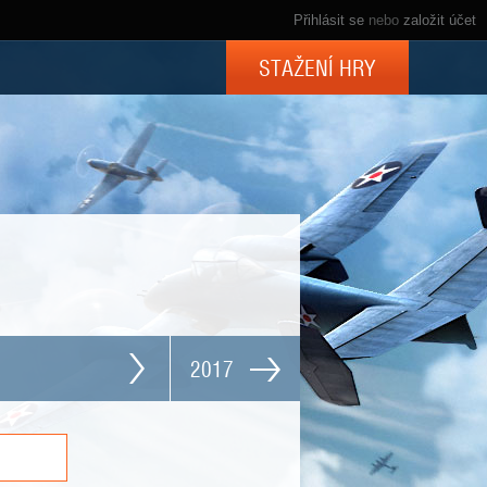
Přihlásit se
nebo
založit účet
STAŽENÍ HRY
2017