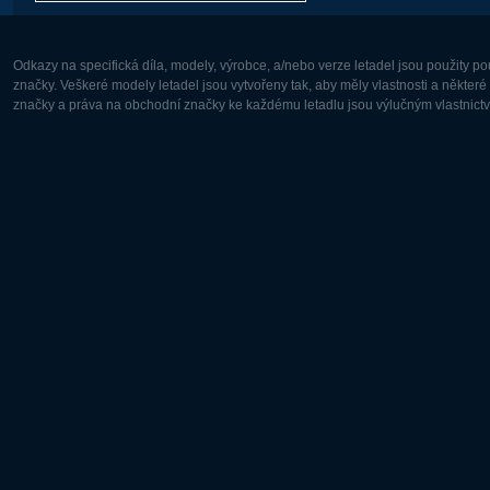
Odkazy na specifická díla, modely, výrobce, a/nebo verze letadel jsou použity 
značky. Veškeré modely letadel jsou vytvořeny tak, aby měly vlastnosti a někter
značky a práva na obchodní značky ke každému letadlu jsou výlučným vlastnictví
Evropa:
Severní A
Deutsch
English
English
Français
Čeština
Polski