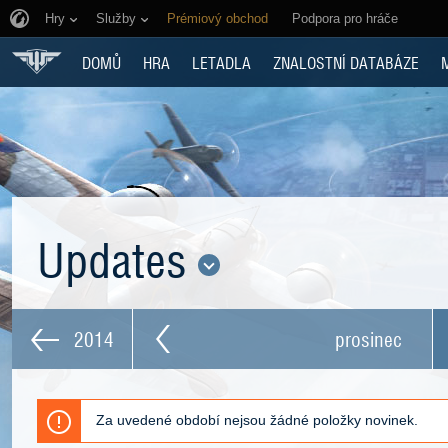
Hry
Služby
Prémiový obchod
Podpora pro hráče
DOMŮ
HRA
LETADLA
ZNALOSTNÍ DATABÁZE
Updates
2014
prosinec
Za uvedené období nejsou žádné položky novinek.