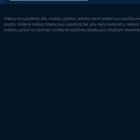
Odkazy na specifická díla, modely, výrobce, a/nebo verze letadel jsou použity 
značky. Veškeré modely letadel jsou vytvořeny tak, aby měly vlastnosti a někter
značky a práva na obchodní značky ke každému letadlu jsou výlučným vlastnictví
Evropa:
Severní A
Deutsch
English
English
Français
Čeština
Polski