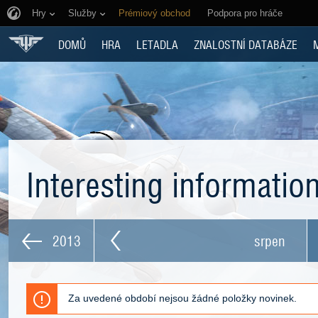
Hry
Služby
Prémiový obchod
Podpora pro hráče
DOMŮ
HRA
LETADLA
ZNALOSTNÍ DATABÁZE
Interesting informatio
2013
srpen
Za uvedené období nejsou žádné položky novinek.