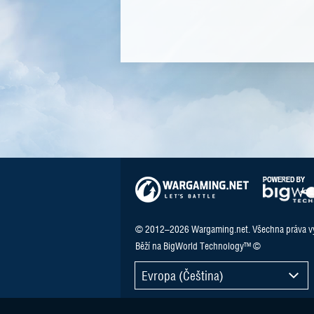
© 2012–2026 Wargaming.net. Všechna práva v
Běží na BigWorld Technology™ ©
Evropa (Čeština)