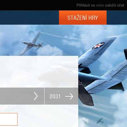
Přihlásit se
nebo
založit účet
STAŽENÍ HRY
2031