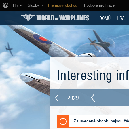
Hry
Služby
Prémiový obchod
Podpora pro hráče
DOMŮ
HRA
Interesting i
2029
Za uvedené období nejsou žád