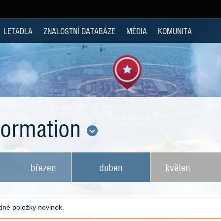
LETADLA
ZNALOSTNÍ DATABÁZE
MÉDIA
KOMUNITA
nformation
březen
duben
květen
né položky novinek.