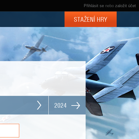
Přihlásit se
nebo
založit účet
STAŽENÍ HRY
2024