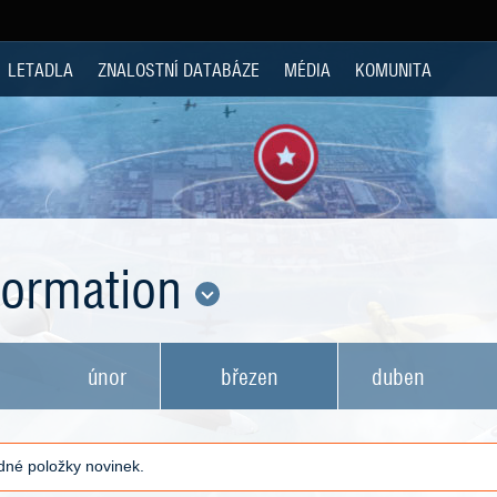
LETADLA
ZNALOSTNÍ DATABÁZE
MÉDIA
KOMUNITA
nformation
únor
březen
duben
né položky novinek.