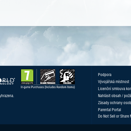
Podpora
Vývojářská místnost
Licenční smlouva kon
yhrazena.
Nahlásit obsah / pož
Zásady ochrany osob
Parental Portal
Do Not Sell or Share