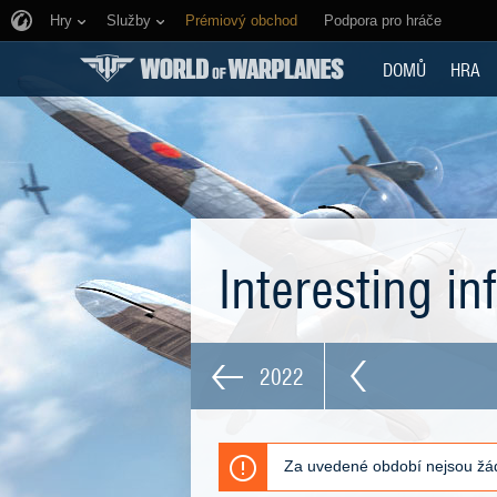
Hry
Služby
Prémiový obchod
Podpora pro hráče
DOMŮ
HRA
Interesting i
2022
Za uvedené období nejsou žád