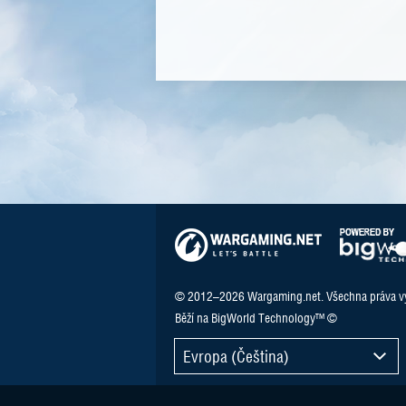
© 2012–2026 Wargaming.net. Všechna práva v
Běží na BigWorld Technology™ ©
Evropa (Čeština)