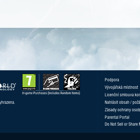
Podpora
Vývojářská místnost
Licenční smlouva kon
yhrazena.
Nahlásit obsah / pož
Zásady ochrany osob
Parental Portal
Do Not Sell or Share