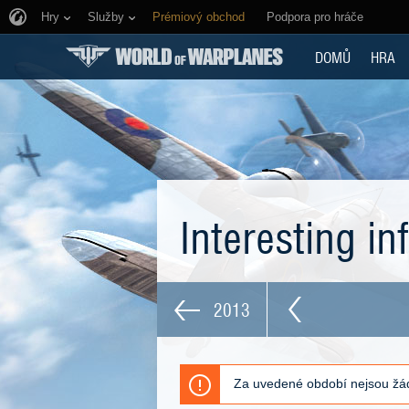
Hry
Služby
Prémiový obchod
Podpora pro hráče
DOMŮ
HRA
Interesting i
2013
Za uvedené období nejsou žád