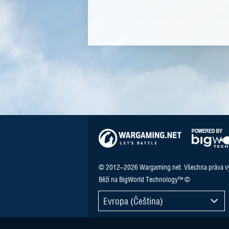
© 2012–2026 Wargaming.net. Všechna práva v
Běží na BigWorld Technology™ ©
Evropa (Čeština)