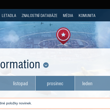
LETADLA
ZNALOSTNÍ DATABÁZE
MÉDIA
KOMUNITA
nformation
listopad
prosinec
leden
né položky novinek.