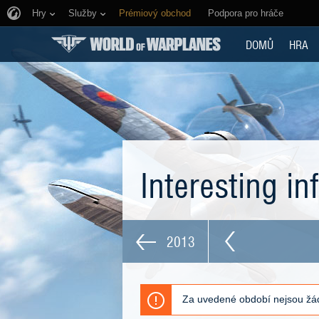
Hry
Služby
Prémiový obchod
Podpora pro hráče
DOMŮ
HRA
Interesting i
2013
Za uvedené období nejsou žád