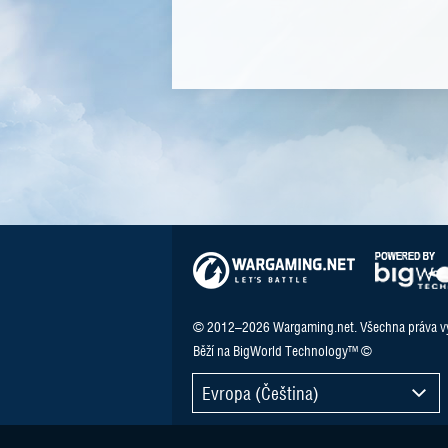
© 2012–2026 Wargaming.net. Všechna práva v
Běží na BigWorld Technology™ ©
Evropa (Čeština)