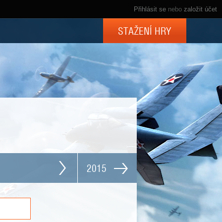
Přihlásit se
nebo
založit účet
STAŽENÍ HRY
2015