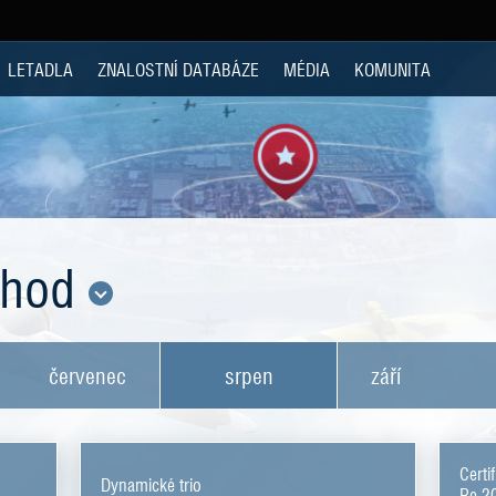
LETADLA
ZNALOSTNÍ DATABÁZE
MÉDIA
KOMUNITA
chod
červenec
srpen
září
Certi
Dynamické trio
Re.20