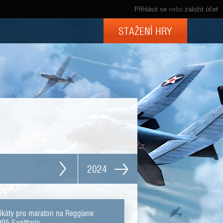
Přihlásit se
nebo
založit účet
STAŽENÍ HRY
2024
fikáty pro maraton na Reggiane
05 Sagittario