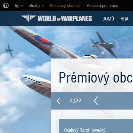
Hry
Služby
Prémiový obchod
Podpora pro hráče
DOMŮ
HRA
Prémiový ob
2022
Ocelový Raroh lovecký