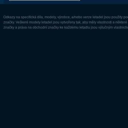
Odkazy na specifická díla, modely, výrobce, a/nebo verze letadel jsou použity 
značky. Veškeré modely letadel jsou vytvořeny tak, aby měly vlastnosti a někter
značky a práva na obchodní značky ke každému letadlu jsou výlučným vlastnictví
Evropa:
Severní A
Deutsch
English
English
Français
Čeština
Polski