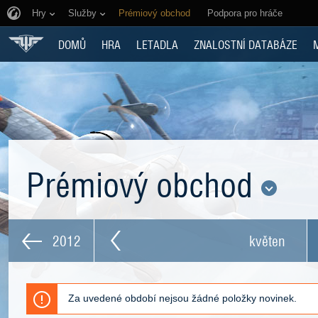
Hry
Služby
Prémiový obchod
Podpora pro hráče
DOMŮ
HRA
LETADLA
ZNALOSTNÍ DATABÁZE
Prémiový obchod
2012
květen
Za uvedené období nejsou žádné položky novinek.