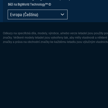
Běží na BigWorld Technology™ ©
Evropa (Čeština)
Odkazy na specifická díla, modely, výrobce, a/nebo verze letadel jsou použity 
značky. Veškeré modely letadel jsou vytvořeny tak, aby měly vlastnosti a někter
značky a práva na obchodní značky ke každému letadlu jsou výlučným vlastnictví
Evropa:
Severní A
Deutsch
English
English
Français