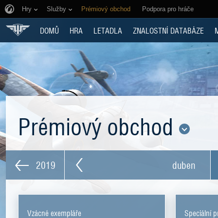
Hry
Služby
Prémiový obchod
Podpora pro hráče
DOMŮ
HRA
LETADLA
ZNALOSTNÍ DATABÁZE
Prémiový obchod
2019
duben
Vzácné exempláře
Speciální pr