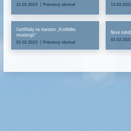
21.02.2023
Prémiový obchod
13.02.202
Certifikáty na maraton „Krotitelka
Nové nabí
mustangů“
01.02.202
01.02.2023
Prémiový obchod