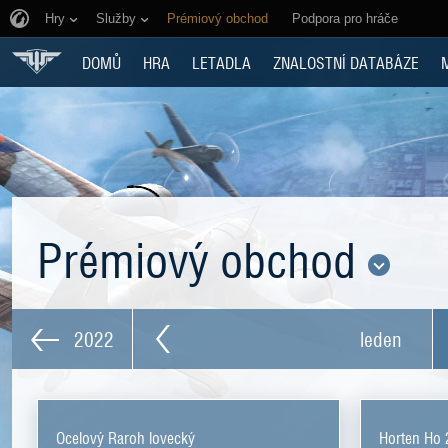
Hry
Služby
Prémiový obchod
Podpora pro hráče
DOMŮ
HRA
LETADLA
ZNALOSTNÍ DATABÁZE
Prémiový obchod
2022
leden
Ocelový Raroh lovecký
Horten Ho 