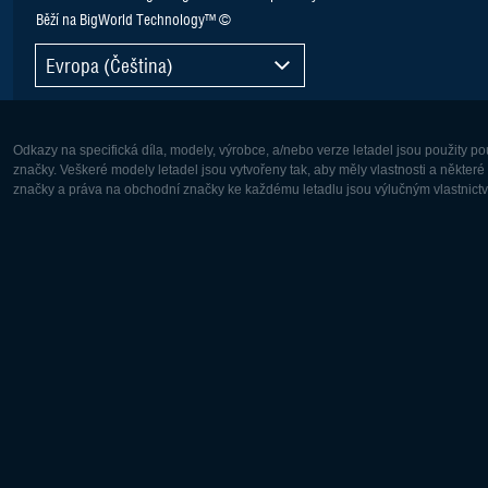
Běží na BigWorld Technology™ ©
Evropa (Čeština)
Odkazy na specifická díla, modely, výrobce, a/nebo verze letadel jsou použity 
značky. Veškeré modely letadel jsou vytvořeny tak, aby měly vlastnosti a někter
značky a práva na obchodní značky ke každému letadlu jsou výlučným vlastnictví
Evropa:
Severní A
Deutsch
English
English
Français