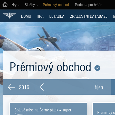
Hry
Služby
Prémiový obchod
Podpora pro hráče
DOMŮ
HRA
LETADLA
ZNALOSTNÍ DATABÁZE
Prémiový obchod
2016
říjen
Bojové mise na Černý pátek + super
Prémiový o
úspory!