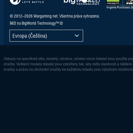
© 2012–2026 Wargaming.net. Všechna práva vyhrazena.
Běží na BigWorld Technology™ ©
Evropa (Čeština)
Odkazy na specifická díla, modely, výrobce, a/nebo verze letadel jsou použity 
značky. Veškeré modely letadel jsou vytvořeny tak, aby měly vlastnosti a někter
značky a práva na obchodní značky ke každému letadlu jsou výlučným vlastnictví
Evropa:
Severní A
Deutsch
English