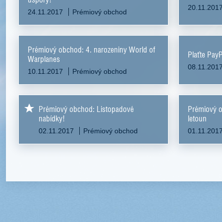
20.11.201
24.11.2017
Prémiový obchod
Prémiový obchod: 4. narozeniny World of
Plaťte Pay
Warplanes
08.11.201
10.11.2017
Prémiový obchod
Prémiový obchod: Listopadové
Prémiový o
nabídky!
letoun
02.11.2017
Prémiový obchod
01.11.201