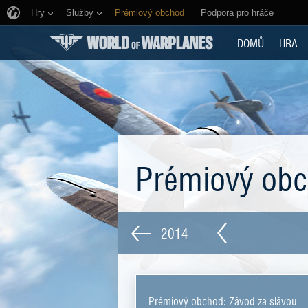
Hry
Služby
Prémiový obchod
Podpora pro hráče
DOMŮ
HRA
Prémiový ob
2014
Prémiový obchod: Závod za slávou