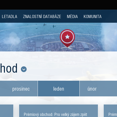
LETADLA
ZNALOSTNÍ DATABÁZE
MÉDIA
KOMUNITA
chod
prosinec
leden
únor
Prémiový obchod: Pro velký zájem zpět
Prémi