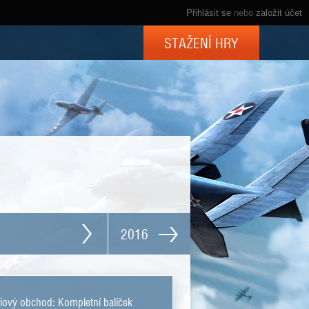
Přihlásit se
nebo
založit účet
STAŽENÍ HRY
2016
ový obchod: Kompletní balíček