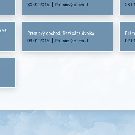
30.01.2015
Prémiový obchod
23.0
e ve
Prémiový obchod: Rozkošná dvojka
Prémi
09.01.2015
Prémiový obchod
02.0