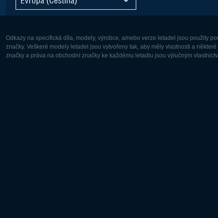
Odkazy na specifická díla, modely, výrobce, a/nebo verze letadel jsou použity 
značky. Veškeré modely letadel jsou vytvořeny tak, aby měly vlastnosti a někter
značky a práva na obchodní značky ke každému letadlu jsou výlučným vlastnictví
Evropa:
Severní A
Deutsch
English
English
Français
Čeština
Polski