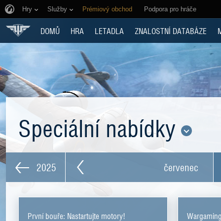
Hry
Služby
Prémiový obchod
Podpora pro hráče
DOMŮ
HRA
LETADLA
ZNALOSTNÍ DATABÁZE
Speciální nabídky
2025
červenec
První bouře: Nastartujte motory!
Wargaming 