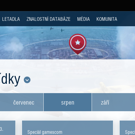
LETADLA
ZNALOSTNÍ DATABÁZE
MÉDIA
KOMUNITA
bídky
červenec
srpen
září
3.
Speciál gamescom
Spec