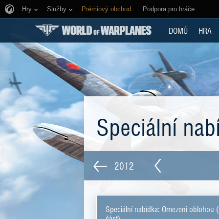
Hry
Služby
Prémiový obchod
Podpora pro hráče
DOMŮ
HRA
Speciální na
2012
Speciální nabídka: Omezeni oblohou (
část)