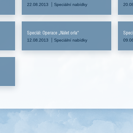
22.08.2013
Speciální nabídky
20.0
Speciál: Operace „Nálet orla“
Speci
12.08.2013
Speciální nabídky
09.0