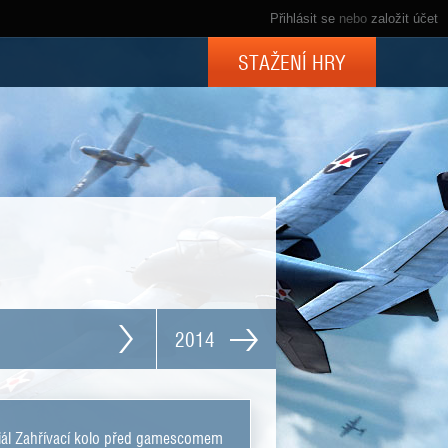
Přihlásit se
nebo
založit účet
STAŽENÍ HRY
2014
iál Zahřívací kolo před gamescomem