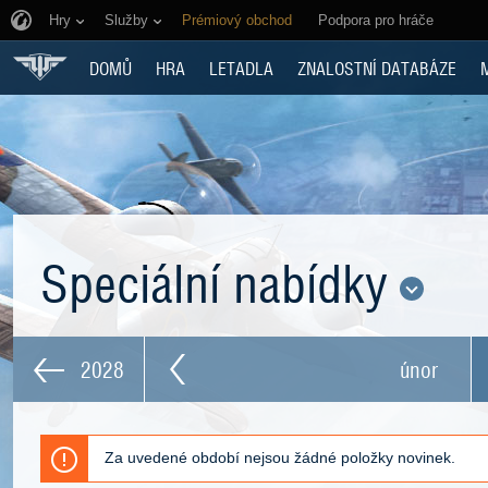
Hry
Služby
Prémiový obchod
Podpora pro hráče
DOMŮ
HRA
LETADLA
ZNALOSTNÍ DATABÁZE
Speciální nabídky
2028
únor
Za uvedené období nejsou žádné položky novinek.