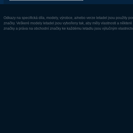
Odkazy na specifická díla, modely, výrobce, a/nebo verze letadel jsou použity 
značky. Veškeré modely letadel jsou vytvořeny tak, aby měly vlastnosti a někter
značky a práva na obchodní značky ke každému letadlu jsou výlučným vlastnictví
Evropa:
Severní A
Deutsch
English
English
Français
Čeština
Polski