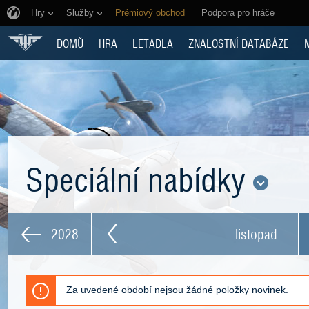
Hry
Služby
Prémiový obchod
Podpora pro hráče
DOMŮ
HRA
LETADLA
ZNALOSTNÍ DATABÁZE
Speciální nabídky
2028
listopad
Za uvedené období nejsou žádné položky novinek.