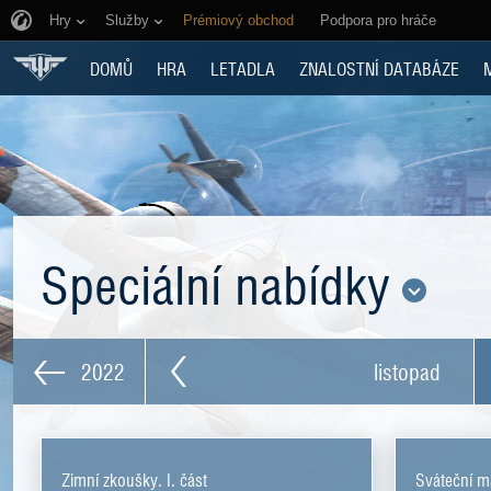
Hry
Služby
Prémiový obchod
Podpora pro hráče
DOMŮ
HRA
LETADLA
ZNALOSTNÍ DATABÁZE
Speciální nabídky
2022
listopad
Zimní zkoušky. I. část
Sváteční m