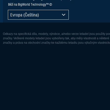
Běží na BigWorld Technology™ ©
Evropa (Čeština)
Odkazy na specifická díla, modely, výrobce, a/nebo verze letadel jsou použity 
značky. Veškeré modely letadel jsou vytvořeny tak, aby měly vlastnosti a někter
značky a práva na obchodní značky ke každému letadlu jsou výlučným vlastnictví
Evropa:
Severní A
Deutsch
English
English
Français