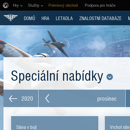
Hry
Služby
Prémiový obchod
Podpora pro hráče
DOMŮ
HRA
LETADLA
ZNALOSTNÍ DATABÁZE
Speciální nabídky
2020
prosinec
Sláva v boji
Vrchol slá