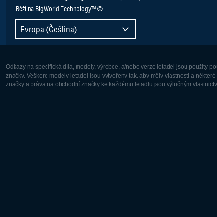
Běží na BigWorld Technology™ ©
Evropa (Čeština)
Odkazy na specifická díla, modely, výrobce, a/nebo verze letadel jsou použity 
značky. Veškeré modely letadel jsou vytvořeny tak, aby měly vlastnosti a někter
značky a práva na obchodní značky ke každému letadlu jsou výlučným vlastnictví
Evropa:
Severní A
Deutsch
English
English
Français