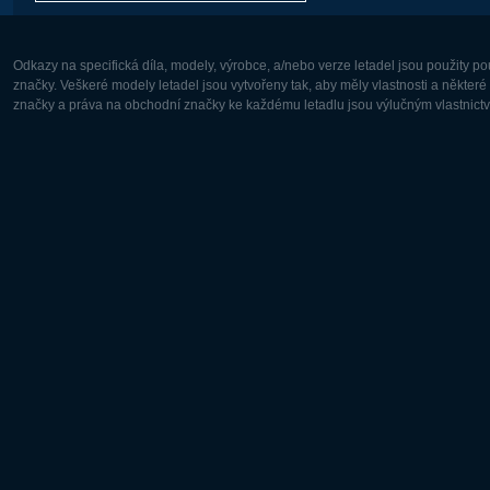
Odkazy na specifická díla, modely, výrobce, a/nebo verze letadel jsou použity 
značky. Veškeré modely letadel jsou vytvořeny tak, aby měly vlastnosti a někter
značky a práva na obchodní značky ke každému letadlu jsou výlučným vlastnictví
Evropa:
Severní A
Deutsch
English
English
Français
Čeština
Polski