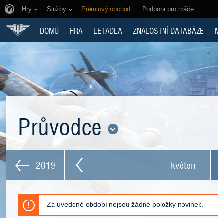
Hry
Služby
Prémiový obchod
Podpora pro hráče
DOMŮ
HRA
LETADLA
ZNALOSTNÍ DATABÁZE
Průvodce
2019
květen
Za uvedené období nejsou žádné položky novinek.