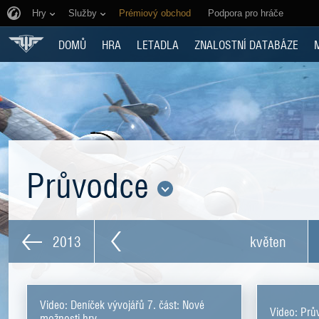
Hry
Služby
Prémiový obchod
Podpora pro hráče
DOMŮ
HRA
LETADLA
ZNALOSTNÍ DATABÁZE
Průvodce
2013
květen
Video: Deníček vývojářů 7. část: Nové
Video: Prů
možnosti hry