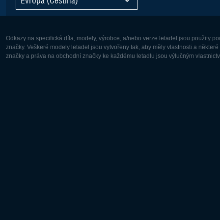
Odkazy na specifická díla, modely, výrobce, a/nebo verze letadel jsou použity 
značky. Veškeré modely letadel jsou vytvořeny tak, aby měly vlastnosti a někter
značky a práva na obchodní značky ke každému letadlu jsou výlučným vlastnictví
Evropa:
Severní A
Deutsch
English
English
Français
Čeština
Polski