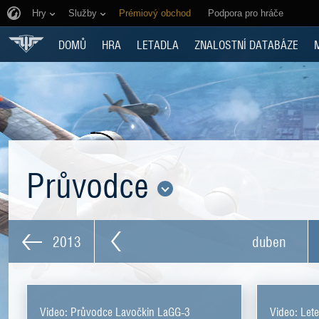
Hry
Služby
Prémiový obchod
Podpora pro hráče
DOMŮ
HRA
LETADLA
ZNALOSTNÍ DATABÁZE
Průvodce
2013
duben
Video: Průvodce Lavočkin LaGG-3
Video: Lete