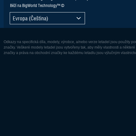
Běží na BigWorld Technology™ ©
Evropa (Čeština)
Odkazy na specifická díla, modely, výrobce, a/nebo verze letadel jsou použity 
značky. Veškeré modely letadel jsou vytvořeny tak, aby měly vlastnosti a někter
značky a práva na obchodní značky ke každému letadlu jsou výlučným vlastnictví
Evropa:
Severní A
Deutsch
English
English
Français