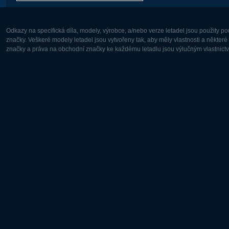
Odkazy na specifická díla, modely, výrobce, a/nebo verze letadel jsou použity 
značky. Veškeré modely letadel jsou vytvořeny tak, aby měly vlastnosti a někter
značky a práva na obchodní značky ke každému letadlu jsou výlučným vlastnictví
Evropa:
Severní A
Deutsch
English
English
Français
Čeština
Polski