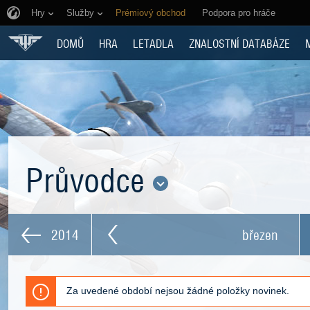
Hry
Služby
Prémiový obchod
Podpora pro hráče
DOMŮ
HRA
LETADLA
ZNALOSTNÍ DATABÁZE
Průvodce
2014
březen
Za uvedené období nejsou žádné položky novinek.