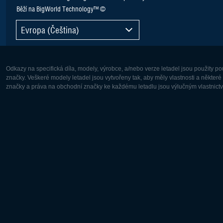
Běží na BigWorld Technology™ ©
Evropa (Čeština)
Odkazy na specifická díla, modely, výrobce, a/nebo verze letadel jsou použity 
značky. Veškeré modely letadel jsou vytvořeny tak, aby měly vlastnosti a někter
značky a práva na obchodní značky ke každému letadlu jsou výlučným vlastnictví
Evropa:
Severní A
Deutsch
English
English
Français