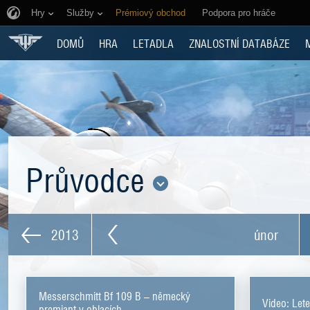
Hry
Služby
Prémiový obchod
Podpora pro hráče
DOMŮ
HRA
LETADLA
ZNALOSTNÍ DATABÁZE
Průvodce
2013
únor
Messerschmitt Bf 109 B – německý
Video: Lete
premiant v oblacích