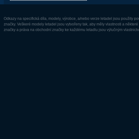
Odkazy na specifická díla, modely, výrobce, a/nebo verze letadel jsou použity 
značky. Veškeré modely letadel jsou vytvořeny tak, aby měly vlastnosti a někter
značky a práva na obchodní značky ke každému letadlu jsou výlučným vlastnictví
Evropa:
Severní A
Deutsch
English
English
Français
Čeština
Polski