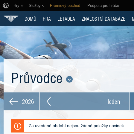
Hry
Služby
Prémiový obchod
Podpora pro hráče
DOMŮ
HRA
LETADLA
ZNALOSTNÍ DATABÁZE
Průvodce
2026
leden
Za uvedené období nejsou žádné položky novinek.