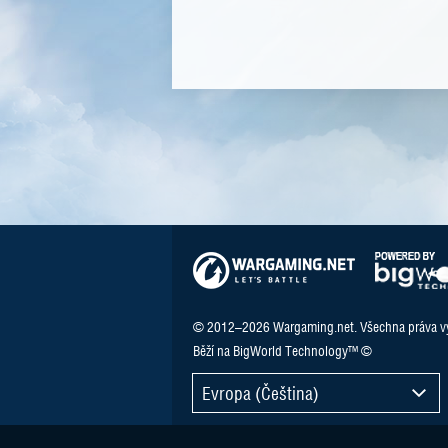
© 2012–2026 Wargaming.net. Všechna práva v
Běží na BigWorld Technology™ ©
Evropa (Čeština)