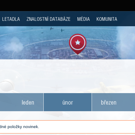
LETADLA
ZNALOSTNÍ DATABÁZE
MÉDIA
KOMUNITA
leden
únor
březen
né položky novinek.