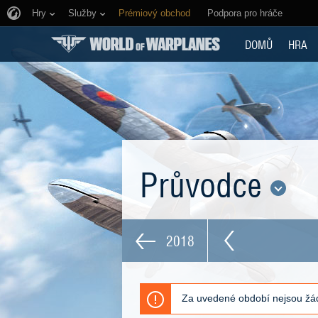
Hry
Služby
Prémiový obchod
Podpora pro hráče
DOMŮ
HRA
Průvodce
2018
Za uvedené období nejsou žád