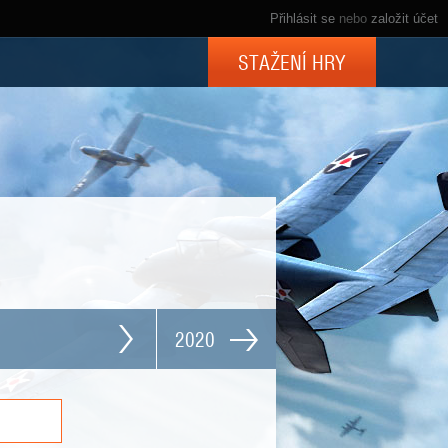
Přihlásit se
nebo
založit účet
STAŽENÍ HRY
2020