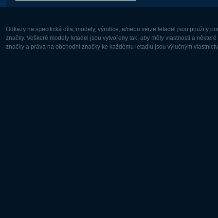
Odkazy na specifická díla, modely, výrobce, a/nebo verze letadel jsou použity 
značky. Veškeré modely letadel jsou vytvořeny tak, aby měly vlastnosti a někter
značky a práva na obchodní značky ke každému letadlu jsou výlučným vlastnictví
Evropa:
Severní A
Deutsch
English
English
Français
Čeština
Polski