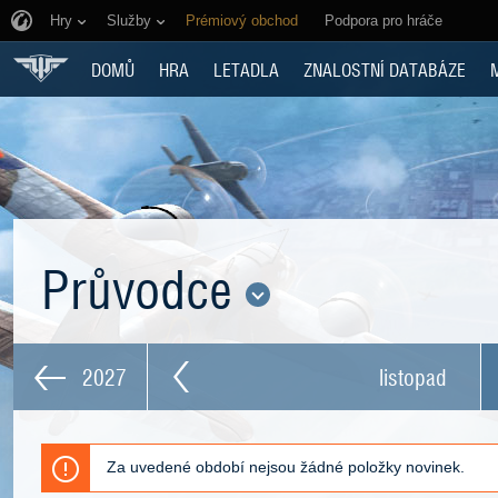
Hry
Služby
Prémiový obchod
Podpora pro hráče
DOMŮ
HRA
LETADLA
ZNALOSTNÍ DATABÁZE
Průvodce
2027
listopad
Za uvedené období nejsou žádné položky novinek.