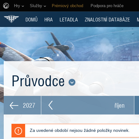
Hry
Služby
Prémiový obchod
Podpora pro hráče
DOMŮ
HRA
LETADLA
ZNALOSTNÍ DATABÁZE
Průvodce
2027
říjen
Za uvedené období nejsou žádné položky novinek.