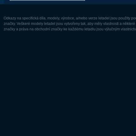
Odkazy na specifická díla, modely, výrobce, a/nebo verze letadel jsou použity 
značky. Veškeré modely letadel jsou vytvořeny tak, aby měly vlastnosti a někter
značky a práva na obchodní značky ke každému letadlu jsou výlučným vlastnictví
Evropa:
Severní A
Deutsch
English
English
Français
Čeština
Polski