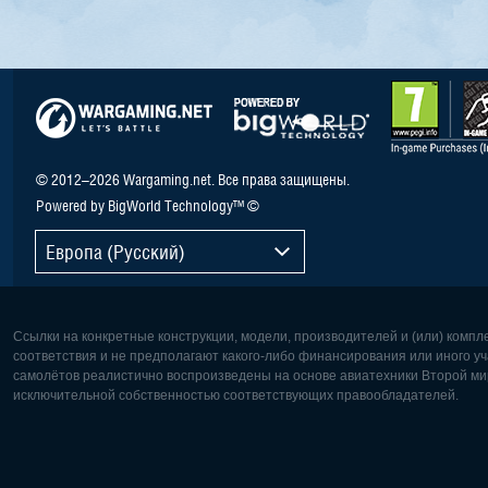
© 2012–2026 Wargaming.net. Все права защищены.
Powered by BigWorld Technology™ ©
Европа (Русский)
Ссылки на конкретные конструкции, модели, производителей и (или) комп
соответствия и не предполагают какого-либо финансирования или иного уч
самолётов реалистично воспроизведены на основе авиатехники Второй мир
исключительной собственностью соответствующих правообладателей.