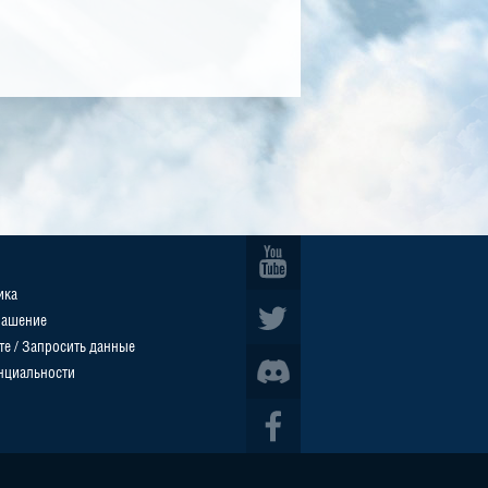
ика
лашение
те / Запросить данные
нциальности