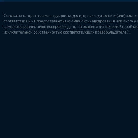
Ссылки на конкретные конструкции, модели, производителей и (или) комп
соответствия и не предполагают какого-либо финансирования или иного уч
самолётов реалистично воспроизведены на основе авиатехники Второй мир
исключительной собственностью соответствующих правообладателей.
Европа:
Северная
Deutsch
English
English
Français
Čeština
Polski
Русский