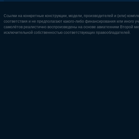
Ссылки на конкретные конструкции, модели, производителей и (или) комп
соответствия и не предполагают какого-либо финансирования или иного уч
самолётов реалистично воспроизведены на основе авиатехники Второй мир
исключительной собственностью соответствующих правообладателей.
Европа:
Северная
Deutsch
English
English
Français
Čeština
Polski
Русский