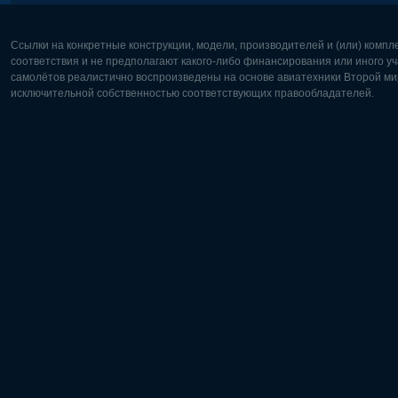
Ссылки на конкретные конструкции, модели, производителей и (или) комп
соответствия и не предполагают какого-либо финансирования или иного уч
самолётов реалистично воспроизведены на основе авиатехники Второй мир
исключительной собственностью соответствующих правообладателей.
Европа:
Северная
Deutsch
English
English
Français
Čeština
Polski
Русский