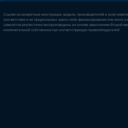
Ссылки на конкретные конструкции, модели, производителей и (или) комп
соответствия и не предполагают какого-либо финансирования или иного уч
самолётов реалистично воспроизведены на основе авиатехники Второй мир
исключительной собственностью соответствующих правообладателей.
Европа:
Северная
Deutsch
English
English
Français
Čeština
Polski
Русский