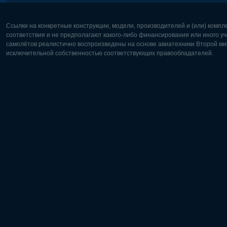
Ссылки на конкретные конструкции, модели, производителей и (или) комп
соответствия и не предполагают какого-либо финансирования или иного уч
самолётов реалистично воспроизведены на основе авиатехники Второй мир
исключительной собственностью соответствующих правообладателей.
Европа:
Северная
Deutsch
English
English
Français
Čeština
Polski
Русский