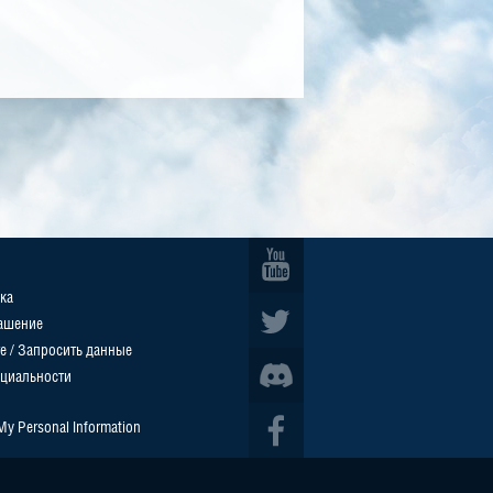
ка
ашение
е / Запросить данные
циальности
 My Personal Information