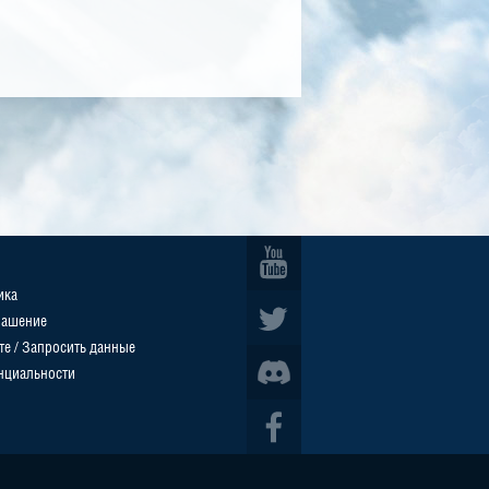
ика
лашение
те / Запросить данные
нциальности