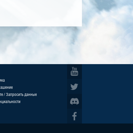
ика
лашение
те / Запросить данные
нциальности