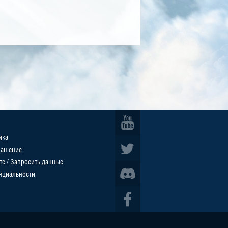
ика
лашение
те / Запросить данные
нциальности