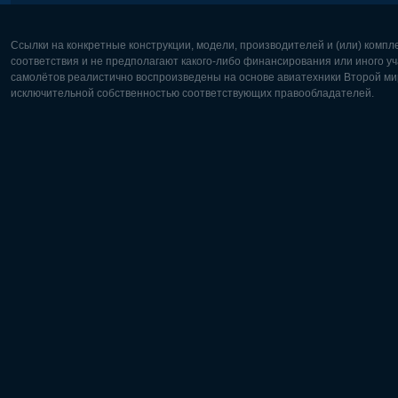
Ссылки на конкретные конструкции, модели, производителей и (или) комп
соответствия и не предполагают какого-либо финансирования или иного уч
самолётов реалистично воспроизведены на основе авиатехники Второй мир
исключительной собственностью соответствующих правообладателей.
Европа:
Северная
Deutsch
English
English
Français
Čeština
Polski
Русский