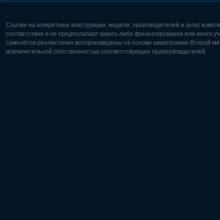
Ссылки на конкретные конструкции, модели, производителей и (или) комп
соответствия и не предполагают какого-либо финансирования или иного уч
самолётов реалистично воспроизведены на основе авиатехники Второй мир
исключительной собственностью соответствующих правообладателей.
Европа:
Северная
Deutsch
English
English
Français
Čeština
Polski
Русский