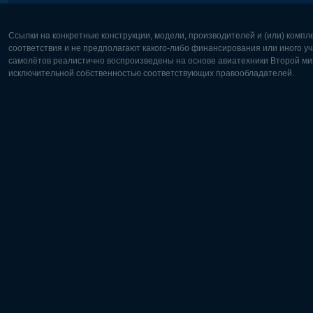
Ссылки на конкретные конструкции, модели, производителей и (или) комп
соответствия и не предполагают какого-либо финансирования или иного уч
самолётов реалистично воспроизведены на основе авиатехники Второй мир
исключительной собственностью соответствующих правообладателей.
Европа:
Северная
Deutsch
English
English
Français
Čeština
Polski
Русский