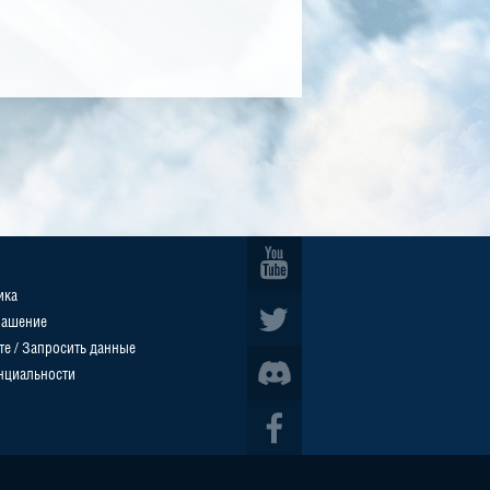
ика
лашение
те / Запросить данные
нциальности