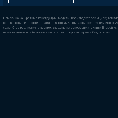
Ссылки на конкретные конструкции, модели, производителей и (или) комп
соответствия и не предполагают какого-либо финансирования или иного уч
самолётов реалистично воспроизведены на основе авиатехники Второй мир
исключительной собственностью соответствующих правообладателей.
Европа:
Северная
Deutsch
English
English
Français
Čeština
Polski