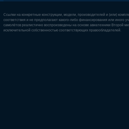
Ссылки на конкретные конструкции, модели, производителей и (или) комп
соответствия и не предполагают какого-либо финансирования или иного уч
самолётов реалистично воспроизведены на основе авиатехники Второй мир
исключительной собственностью соответствующих правообладателей.
Европа:
Северная
Deutsch
English
English
Français
Čeština
Polski
Русский