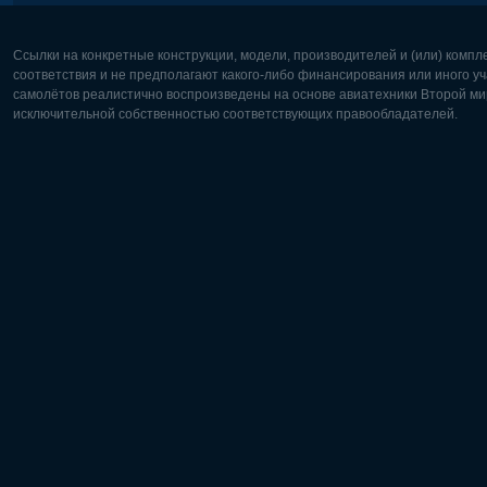
Ссылки на конкретные конструкции, модели, производителей и (или) комп
соответствия и не предполагают какого-либо финансирования или иного уч
самолётов реалистично воспроизведены на основе авиатехники Второй мир
исключительной собственностью соответствующих правообладателей.
Европа:
Северная
Deutsch
English
English
Français
Čeština
Polski
Русский