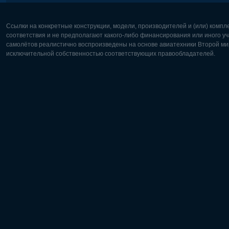
Ссылки на конкретные конструкции, модели, производителей и (или) комп
соответствия и не предполагают какого-либо финансирования или иного уч
самолётов реалистично воспроизведены на основе авиатехники Второй мир
исключительной собственностью соответствующих правообладателей.
Европа:
Северная
Deutsch
English
English
Français
Čeština
Polski
Русский