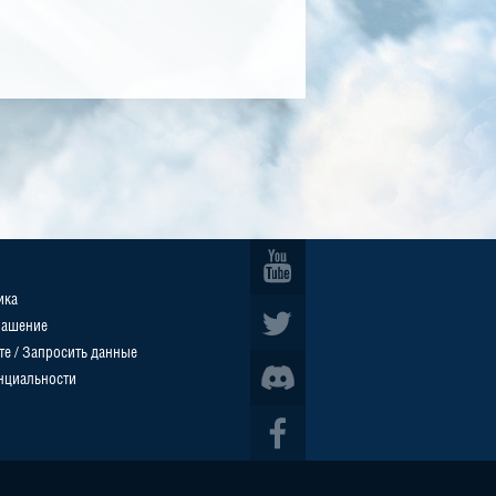
ика
лашение
те / Запросить данные
нциальности