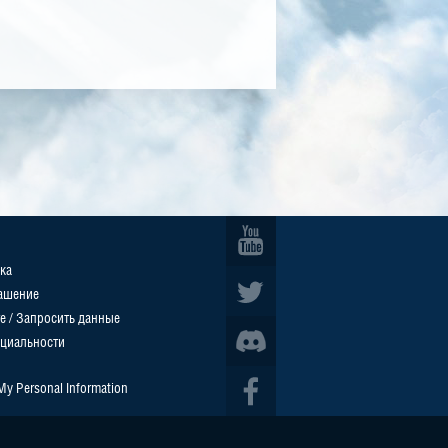
ка
ашение
е / Запросить данные
циальности
 My Personal Information